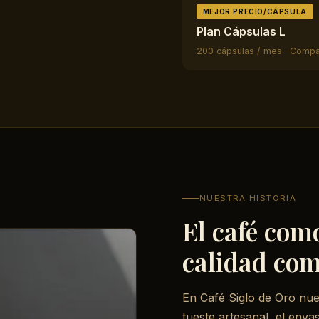
MEJOR PRECIO/CÁPSULA
Plan Cápsulas L
200 cápsulas / mes · Comp
NUESTRA HISTORIA
El café com
calidad com
En Café Siglo de Oro nues
tueste artesanal, el envas