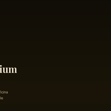
mium
icina
le