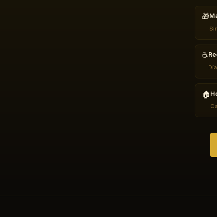
🎁
Má
Si
☕
Re
Día
🏠
Ho
Ca