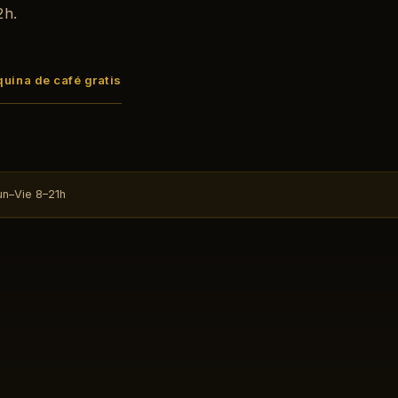
2h.
uina de café gratis
un–Vie 8–21h