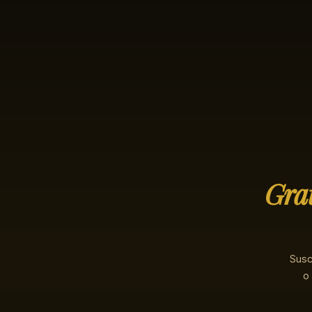
Grat
Susc
o