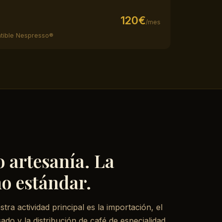
120€
/mes
atible Nespresso®
o artesanía. La
o estándar.
tra actividad principal es la importación, el
ado y la distribución de café de especialidad.