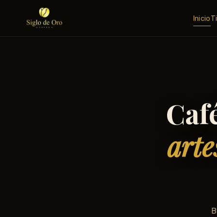
Inicio
T
Caf
arte
B