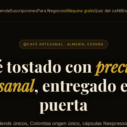
ienda
Suscripciones
Para Negocios
Máquina gratis
Quiz del café
Bl
CAFÉ ARTESANAL · ALMERÍA, ESPAÑA
é tostado con
prec
sanal
, entregado 
puerta
lends únicos, Colombia origen único, cápsulas Nespress