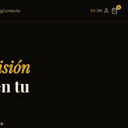
0
og
Contacto
ES
|
EN
isión
en tu
o®