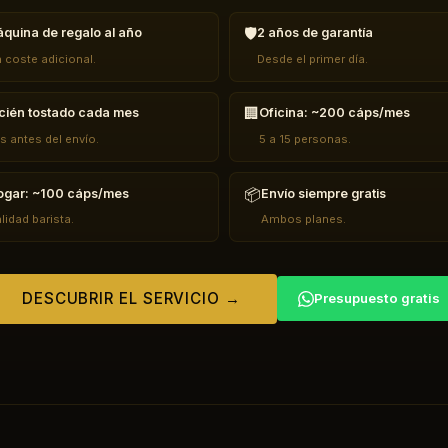
🛡️
quina de regalo al año
2 años de garantía
n coste adicional.
Desde el primer día.
🏢
cién tostado cada mes
Oficina: ~200 cáps/mes
s antes del envío.
5 a 15 personas.
📦
gar: ~100 cáps/mes
Envío siempre gratis
lidad barista.
Ambos planes.
DESCUBRIR EL SERVICIO →
Presupuesto gratis