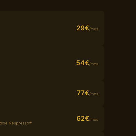
29€
/mes
54€
/mes
77€
/mes
62€
/mes
tible Nespresso®