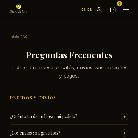
0
ES
|
EN
Inicio
/
FAQ
Preguntas Frecuentes
Todo sobre nuestros cafés, envíos, suscripciones
y pagos.
PEDIDOS Y ENVÍOS
+
¿Cuánto tarda en llegar mi pedido?
Todos los pedidos se procesan en 24 horas laborables
+
¿Los envíos son gratuitos?
desde Almería. La entrega es de 24 a 72 horas laborables