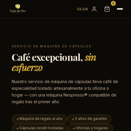
0
ES
|
EN
SERVICIO DE MÁQUINA DE CÁPSULAS
Café excepcional,
sin
esfuerzo
Nuestro servicio de máquina de cápsulas lleva café de
especialidad tostado artesanalmente a tu oficina o
hogar — con una máquina Nespresso® compatible de
regalo tras el primer año.
Máquina de regalo al año
2 años de garantía
Cápsulas recién tostadas
Oficinas y hogares