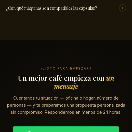
No hay contrato a largo plazo. El único requisito para el regalo
+
¿Con qué máquinas son compatibles las cápsulas?
de la máquina es completar 12 meses consecutivos. Puedes
cancelar en cualquier momento antes de eso.
Nuestras cápsulas son compatibles con la línea original
Nespresso®. Funcionan con cualquier máquina que use el
formato estándar de cápsula Nespresso®.
¿LISTO PARA EMPEZAR?
Un mejor café empieza con
un
mensaje
Cuéntanos tu situación — oficina o hogar, número de
personas — y te preparamos una propuesta personalizada
sin compromiso. Respondemos en menos de 24 horas.