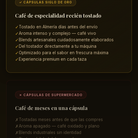
✓ CÁPSULAS SIGLO DE ORO
Café de especialidad recién tostado
Tostado en Almería días antes del envío
✓
Aroma intenso y complejo — café vivo
✓
Blends artesanales cuidadosamente elaborados
✓
Del tostador directamente a tu máquina
✓
Optimizado para el sabor en frescura máxima
✓
Experiencia premium en cada taza
✓
✗ CÁPSULAS DE SUPERMERCADO
Café de meses en una cápsula
Tostadas meses antes de que las compres
✗
Aroma apagado — café oxidado y plano
✗
Blends industriales sin identidad
✗